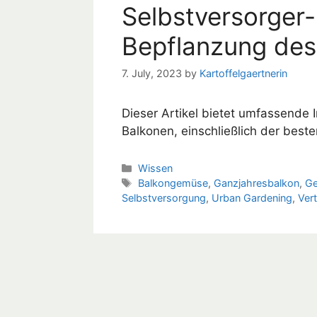
Selbstversorger-
Bepflanzung des
7. July, 2023
by
Kartoffelgaertnerin
Dieser Artikel bietet umfassende 
Balkonen, einschließlich der best
Categories
Wissen
Tags
Balkongemüse
,
Ganzjahresbalkon
,
G
Selbstversorgung
,
Urban Gardening
,
Ver