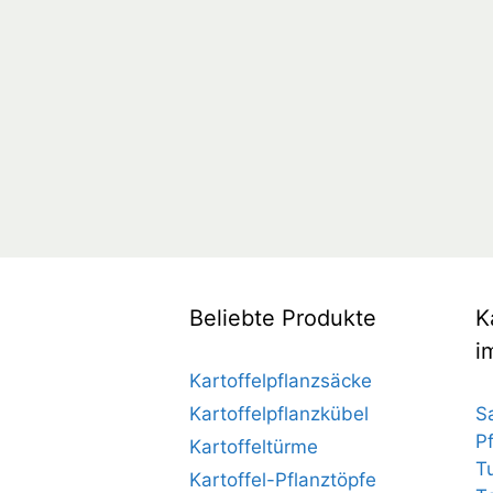
Beliebte Produkte
K
i
Kartoffelpflanzsäcke
Kartoffelpflanzkübel
S
P
Kartoffeltürme
T
Kartoffel-Pflanztöpfe